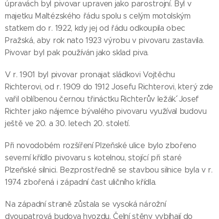
úpravách byl pivovar upraven jako parostrojní. Byl v
majetku Maltézského řádu spolu s celým motolským
statkem do r. 1922, kdy jej od řádu odkoupila obec
Pražská, aby rok nato 1923 výrobu v pivovaru zastavila.
Pivovar byl pak používán jako sklad piva.
V r. 1901 byl pivovar pronajat sládkovi Vojtěchu
Richterovi, od r. 1909 do 1912 Josefu Richterovi, který zde
vařil oblíbenou černou třináctku ´´Richterův ležák´´. Josef
Richter jako nájemce bývalého pivovaru využíval budovu
ještě ve 20. a 30. letech 20. století.
Při novodobém rozšíření Plzeňské ulice bylo zbořeno
severní křídlo pivovaru s kotelnou, stojící při staré
Plzeňské silnici. Bezprostředně se stavbou silnice byla v r.
1974 zbořená i západní čast uličního křídla.
Na západní straně zůstala se vysoká nárožní
dvoupatrová budova hvozdu. Čelní stěny vybíhají do