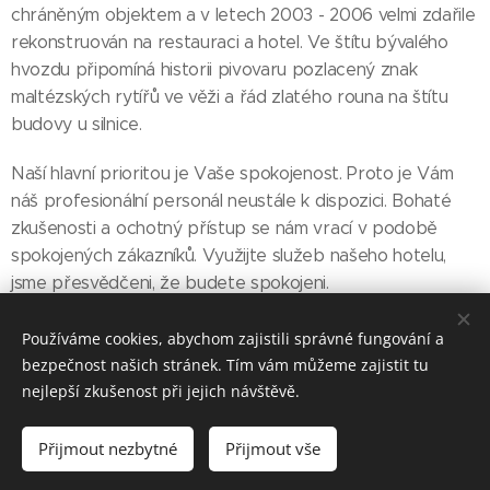
chráněným objektem a v letech 2003 - 2006 velmi zdařile
rekonstruován na restauraci a hotel. Ve štítu bývalého
hvozdu připomíná historii pivovaru pozlacený znak
maltézských rytířů ve věži a řád zlatého rouna na štítu
budovy u silnice.
Naší hlavní prioritou je Vaše spokojenost. Proto je Vám
náš profesionální personál neustále k dispozici. Bohaté
zkušenosti a ochotný přístup se nám vrací v podobě
spokojených zákazníků. Využijte služeb našeho hotelu,
jsme přesvědčeni, že budete spokojeni.
Používáme cookies, abychom zajistili správné fungování a
bezpečnost našich stránek. Tím vám můžeme zajistit tu
nejlepší zkušenost při jejich návštěvě.
Acomo s.r.o. ©
2022
Všechna práva vyhrazena
@
Cookies
Přijmout nezbytné
Přijmout vše
Jazyky