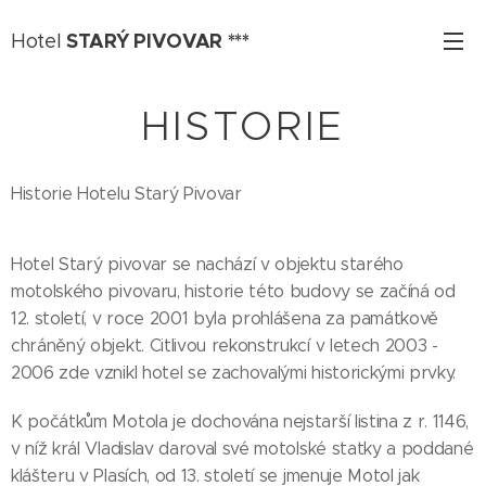
STARÝ PIVOVAR ***
Hotel
HISTORIE
Historie Hotelu Starý Pivovar
Hotel Starý pivovar se nachází v objektu starého
motolského pivovaru, historie této budovy se začíná od
12. století, v roce 2001 byla prohlášena za památkově
chráněný objekt. Citlivou rekonstrukcí v letech 2003 -
2006 zde vznikl hotel se zachovalými historickými prvky.
K počátkům Motola je dochována nejstarší listina z r. 1146,
v níž král Vladislav daroval své motolské statky a poddané
klášteru v Plasích, od 13. století se jmenuje Motol jak