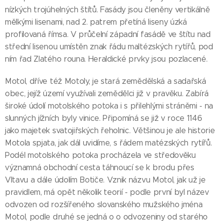
nízkých trojúhelných štítů. Fasády jsou členěny vertikálně
mělkými lisenami, nad 2. patrem přetíná liseny úzká
profilovaná římsa. V průčelní západní fasádě ve štítu nad
střední lisenou umístěn znak řádu maltézských rytířů, pod
ním řad Zlatého rouna. Heraldické prvky jsou pozlacené.
Motol, dříve též Motoly, je stará zemědělská a sadařská
obec, jejíž území využívali zemědělci již v pravěku. Zabírá
široké údolí motolského potoka i s přilehlými stráněmi - na
slunných jížních byly vinice. Připomíná se již v roce 1146
jako majetek svatojiřských řeholnic. Většinou je ale historie
Motola spjata, jak dál uvidíme, s řádem matézských rytířů.
Podél motolského potoka procházela ve středověku
významná obchodní cesta táhnoucí se k brodu přes
Vltavu a dále údolím Botiče. Vznik názvu Motol, jak už je
pravidlem, má opět několik teorií - podle první byl název
odvozen od rozšířeného slovanského mužského jména
Motol, podle druhé se jedná o o odvozeniny od starého