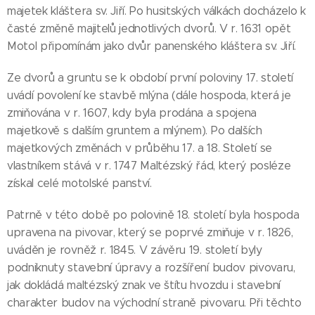
majetek kláštera sv. Jiří. Po husitských válkách docházelo k
časté změně majitelů jednotlivých dvorů. V r. 1631 opět
Motol připomínám jako dvůr panenského kláštera sv. Jiří.
Ze dvorů a gruntu se k období první poloviny 17. století
uvádí povolení ke stavbě mlýna (dále hospoda, která je
zmiňována v r. 1607, kdy byla prodána a spojena
majetkově s dalším gruntem a mlýnem). Po dalších
majetkových změnách v průběhu 17. a 18. Století se
vlastníkem stává v r. 1747 Maltézský řád, který posléze
získal celé motolské panství.
Patrně v této době po polovině 18. století byla hospoda
upravena na pivovar, který se poprvé zmiňuje v r. 1826,
uváděn je rovněž r. 1845. V závěru 19. století byly
podniknuty stavební úpravy a rozšíření budov pivovaru,
jak dokládá maltézský znak ve štítu hvozdu i stavební
charakter budov na východní straně pivovaru. Při těchto