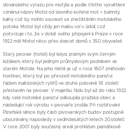
slovanského výrazu pro motýla a podle třetho vysvětlení
vzniknul název Motol od slovního kořene mot = bahnitý,
kalný což by mohlo souviset se znečištěním motolského
potoka. Motol byl vždy jen malou vsí v údolí, což
potvrzuje i to, že v době svého připojení k Praze v roce
1922 měl Motol něco přes dvacet domů s 350 obyvateli.
Starý pivovar (hotel) byl kdysi známým svým černým
ležákem, který byl jediným průmyslovým podnikem ve
starém Motole. Na jeho místě je už v roce 1607 zmiňován
hostinec, který byl po převzetí motolského panství
řádem maltézských rytířů ve druhé polovině 18. století
přestavěn na pivovar. V majetku řádu byl až do roku 1922,
kdy celé motolské panství odkoupila pražská obec a
následující rok výrobu v pivovaře zrušila. Při rozšiřování
Plzeňské silnice byly části pivovarských budov postupně
ubourávány, naposledy v sedmdesátých letech 20.století.
V roce 2001 byly současný areál prohlášen památkově