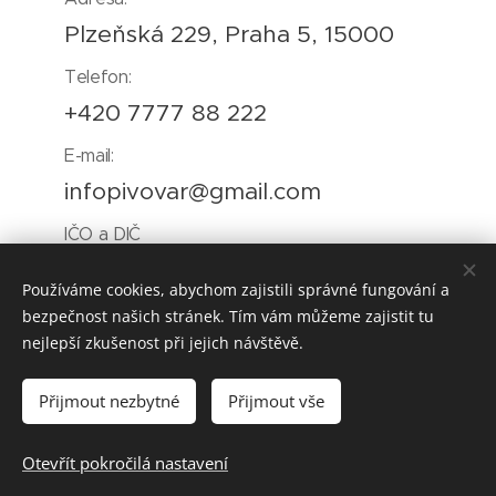
Plzeňská 229, Praha 5, 15000
Telefon:
+420 7777 88 222
E-mail:
infopivovar@gmail.com
IČO a DIČ
24124401 a CZ24124401
Používáme cookies, abychom zajistili správné fungování a
bezpečnost našich stránek. Tím vám můžeme zajistit tu
nejlepší zkušenost při jejich návštěvě.
Acomo s.r.o. ©
2022
Všechna práva vyhrazena
@
Cookies
Přijmout nezbytné
Přijmout vše
Jazyky
Otevřít pokročilá nastavení
Čeština
English